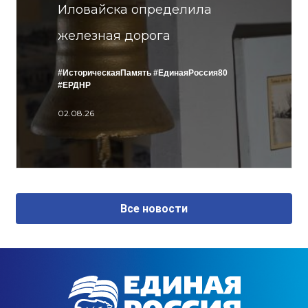
Иловайска определила
железная дорога
#ИсторическаяПамять
#ЕдинаяРоссия80
#ЕРДНР
02.08.26
Все новости