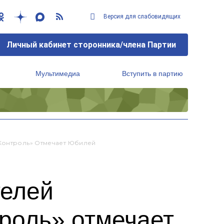
Версия для слабовидящих
Личный кабинет сторонника/члена Партии
Мультимедиа
Вступить в партию
Региональный исполнительный комитет
 Контроль» Отмечает Юбилей
телей
роль» отмечает