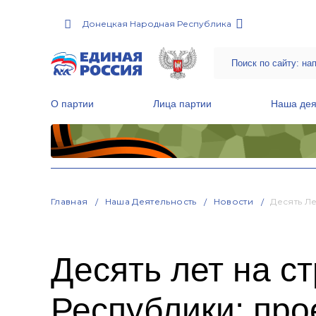
Донецкая Народная Республика
О партии
Лица партии
Наша дея
Местные общественные приемные Партии
Руководитель Региональной обще
Народная программа «Единой России»
Главная
Наша Деятельность
Новости
Десять Л
Десять лет на с
Республики: про