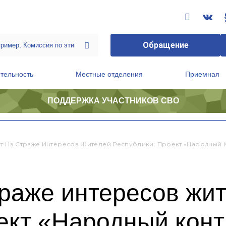
Обращение
тельность
Местные отделения
Приемная
ПОДДЕРЖКА УЧАСТНИКОВ СВО
ственной приемной Председателя Партии
Президиум регионального политического совета
ет На Страже Интересов Жителей Республики: Проект «Народный
траже интересов жи
ект «Народный конт