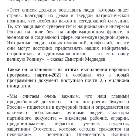
«Этот список должны возглавить люди, которых знает
страна. Благодаря их делам и твёрдой патриотической
позиции, что особенно важно в сегодняшней ситуации.
Те, кто защищают суверенитет и национальные интересы
России на поле боя, на информационном фронте, в
экономике и социальной сфере, на международной арене.
Это разные люди, разных поколений, профессий, но все
они могут достойно представлять наших избирателей,
сторонников и единомышленников – то есть нашу
великую Родину», – сказал Дмитрий Медведев.
Также он остановился на итогах выполнения народной
программы партии-2021
и сообщил, что в
новый
программный документ поступило почти 2,5 миллиона
инициатив
.
«Мы считаем очень важным, что наш главный
предвыборный документ – план построения будущего
России – пишется не в кулуарной тиши и определяется не
какими-то небольшими группами людей. Соавторы
партийного документа – инженеры, рабочие, аграрии,
предприниматели, педагоги, учёные, студенты,
защитники Отечества, которые сегодня сражаются на
передовой», – перечислил Председатель «Единой