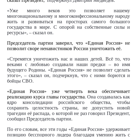
сказал Президент,
подчеркнул Дмитрий Медведев.
«Уже много веков это позволяет нашему
многонациональному и многоконфессиональному народу
жить и развиваться на просторах самого большого
государства в мире. С опорой на собственные силы и
ресурсы», – сказал он.
Председатель партии заверил, что «Единая Россия» не
позволит своре ненавистников России уничтожить её.
«Стремятся уничтожить нас и наших детей. Всё то, что
веками с любовью создавали наши предки – во имя
будущего Родины. «Единая Россия» не позволит сделать
этого», – сказал он, подчеркнув, что с ними борются и
бойцы СВО.
«Единая Россия» уже четверть века обеспечивает
реализацию курса главы государства
. Она создавалась как
ядро консолидации российского общества, чтобы
сохранить целостность страны, не допустить новой
трагедии её распада, о которой не раз говорил Президент,
сообщил Председатель партии.
По его словам, все эти годы «Единая Россия» удерживает
позицию бесспорного лидера благодаря умению жить с