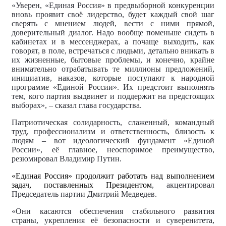
«Уверен, «Единая Россия» в предвыборной конкуренции
вновь проявит своё лидерство, будет каждый свой шаг
сверять с мнением людей, вести с ними прямой,
доверительный диалог. Надо вообще поменьше сидеть в
кабинетах и в мессенджерах, а почаще выходить, как
говорят, в поле, встречаться с людьми, детально вникать в
их жизненные, бытовые проблемы, и конечно, крайне
внимательно отрабатывать те миллионы предложений,
инициатив, наказов, которые поступают к народной
программе «Единой России». Их предстоит выполнять
тем, кого партия выдвинет и поддержит на предстоящих
выборах», – сказал глава государства.
Патриотическая солидарность, слаженный, командный
труд, профессионализм и ответственность, близость к
людям – вот идеологический фундамент «Единой
России», её главное, неоспоримое преимущество,
резюмировал Владимир Путин.
«Единая Россия» продолжит работать над выполнением
задач, поставленных Президентом
, акцентировал
Председатель партии Дмитрий Медведев.
«Они касаются обеспечения стабильного развития
страны, укрепления её безопасности и суверенитета,