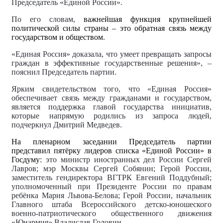
Председатель «Единой России».
По его словам,
важнейшая функция крупнейшей
политической силы страны – это обратная связь между
государством и обществом
.
«Единая Россия» доказала, что умеет превращать запросы
граждан в эффективные государственные решения», –
пояснил Председатель партии.
Ярким свидетельством того, что «Единая Россия»
обеспечивает связь между гражданами и государством,
является поддержка главой государства инициатив,
которые напрямую родились из запроса людей,
подчеркнул Дмитрий Медведев.
На пленарном заседании Председатель партии
представил пятёрку лидеров списка «Единой России» в
Госдуму
: это министр иностранных дел России Сергей
Лавров; мэр Москвы Сергей Собянин; Герой России,
заместитель гендиректора ВГТРК Евгений Поддубный;
уполномоченный при Президенте России по правам
ребёнка Мария Львова-Белова; Герой России, начальник
Главного штаба Всероссийского детско-юношеского
военно-патриотического общественного движения
«Юнармия» Владислав Головин.