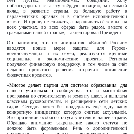
счёт пустых, невыполнимых обещаний. Хочу
поблагодарить вас за эту твёрдую позицию, за весомый
вклад в развитие страны, за большую работу в
парламентских органах и в системе исполнительной
власти. И прошу не снижать, а наращивать её темпы, на
всех участках, во всех сферах быть рядом, вместе с
гражданами нашей страны», – акцентировал Президент.
Он напомнил, что по инициативе «Единой России»
вводятся новые меры защиты для Героев-
военнослужащих и их семей, реализуются крупные
социальные и экономические проекты. Регионы
получают финансовую поддержку, в том числе за счёт
недавно принятого решения отсрочить погашение
бюджетных кредитов.
«
Многое делает партия для системы образования, для
нашего учительского сообщества
: это и масштабная
программа по строительству и ремонту школ, и выплаты
классным руководителям, и расширение сети детских
садов. Сегодня хотел бы поддержать ещё одну вашу
конкретную инициативу, которую считаю актуальной.
Это признание особого статуса учителя в нашей стране.
Обращаю внимание: закрепление такого статуса не
должно быть формальным. Речь о дополнительной
поддержке, о новых возможностях для