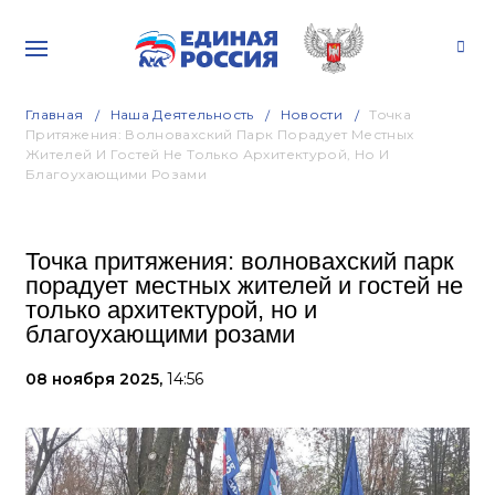
Главная
Наша Деятельность
Новости
Точка
Притяжения: Волновахский Парк Порадует Местных
Жителей И Гостей Не Только Архитектурой, Но И
Благоухающими Розами
Точка притяжения: волновахский парк
порадует местных жителей и гостей не
только архитектурой, но и
благоухающими розами
08 ноября 2025,
14:56