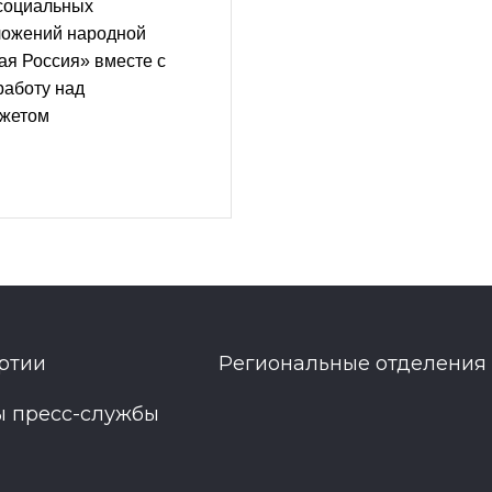
социальных
ложений народной
ая Россия» вместе с
работу над
жетом
ртии
Региональные отделения
ы пресс-службы