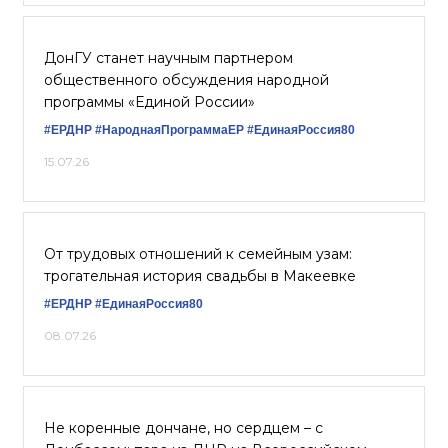
ДонГУ станет научным партнером
общественного обсуждения народной
программы «Единой России»
#ЕРДНР
#НароднаяПрограммаЕР
#ЕдинаяРоссия80
15.07.26
От трудовых отношений к семейным узам:
трогательная история свадьбы в Макеевке
#ЕРДНР
#ЕдинаяРоссия80
08.07.26
Не коренные дончане, но сердцем – с