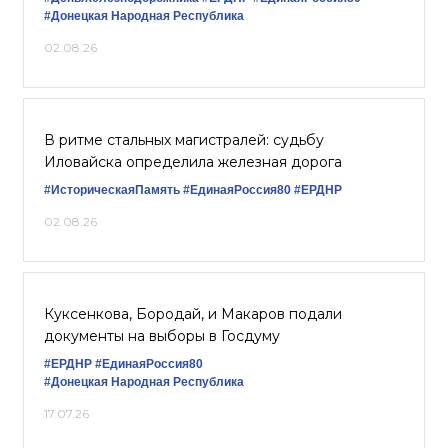
#Донецкая Народная Республика
02.08.26
В ритме стальных магистралей: судьбу
Иловайска определила железная дорога
#ИсторическаяПамять
#ЕдинаяРоссия80
#ЕРДНР
02.08.26
Куксенкова, Бородай, и Макаров подали
документы на выборы в Госдуму
#ЕРДНР
#ЕдинаяРоссия80
#Донецкая Народная Республика
17.07.26